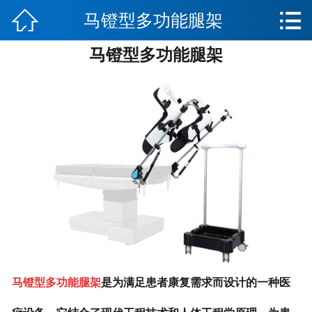


马镫型多功能腿架
网站首页

马镫型多功能腿架
公司简介
产品分类
解决方案
新闻资讯
企业文化
厂房实景
采销平台
马镫型多功能腿架
是为满足患者康复需求而设计的一种医