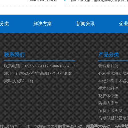
2024-12-04 17:00:43
颅脑手术头架：精准定位与安全保障的关
分类
解决方案
新闻资讯
企
联系我们
产品分类
联系电话： 0537-4661117 / 400-1088-117
骨科牵引架
地址：山东省济宁市高新区金科生命健
外科手术辅助器
康科技城B2-11栋
神经外科手术器
手术台附件
凝胶体位垫
防褥疮床垫
颅脑手术头架
马镫型腿部固定
作以及销售于一体，为您提供优质的
骨科牵引架
、
颅脑手术头架
、
马镫型