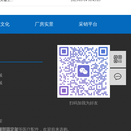
键工...
2025-01-14 16:45:03
业文化
厂房实景
采销平台
械
械
扫码加我为好友
架
腿部固定架
等医疗配件，欢迎前来选购。