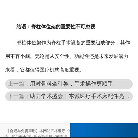
结语：脊柱体位架的重要性不可忽视
脊柱体位架作为脊柱手术设备的重要组成部分，其作
用不容小觑。无论是从安全性、功能性还是未来发展潜力
来看，它都值得医疗机构高度重视。
上一篇：
用对骨科牵引架，手术操作更顺手
下一篇：
助力学术盛会｜东诚医疗手术床配件亮相中国心胸血管麻醉学会护理分会2026年学术会议暨手术体位安置技能交流会
【合规与免责声明】本网站严格遵守《中华人民共和国广告法》，尽力规范用
语。如页面不慎出现不符合规定的表述，敬请联系我们，将立即更正；相关内容